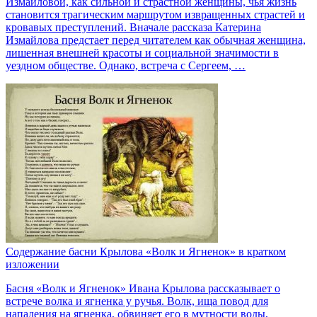
Измайловой, как сильной и страстной женщины, чья жизнь
становится трагическим маршрутом извращенных страстей и
кровавых преступлений. Вначале рассказа Катерина
Измайлова предстает перед читателем как обычная женщина,
лишенная внешней красоты и социальной значимости в
уездном обществе. Однако, встреча с Сергеем, …
Содержание басни Крылова «Волк и Ягненок» в кратком
изложении
Басня «Волк и Ягненок» Ивана Крылова рассказывает о
встрече волка и ягненка у ручья. Волк, ища повод для
нападения на ягненка, обвиняет его в мутности воды,