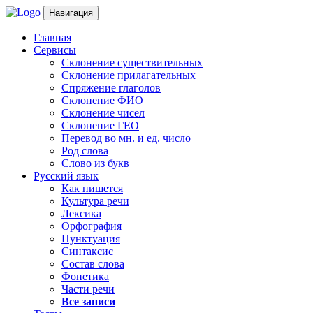
Навигация
Главная
Сервисы
Склонение существительных
Склонение прилагательных
Спряжение глаголов
Склонение ФИО
Склонение чисел
Склонение ГЕО
Перевод во мн. и ед. число
Род слова
Слово из букв
Русский язык
Как пишется
Культура речи
Лексика
Орфография
Пунктуация
Синтаксис
Состав слова
Фонетика
Части речи
Все записи