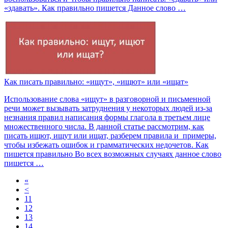
«здавать». Как правильно пишется Данное слово …
Как писать правильно: «ищут», «ищют» или «ищат»
Использование слова «ищут» в разговорной и письменной
речи может вызывать затруднения у некоторых людей из-за
незнания правил написания формы глагола в третьем лице
множественного числа. В данной статье рассмотрим, как
писать ищют, ищут или ищат, разберем правила и примеры,
чтобы избежать ошибок и грамматических недочетов. Как
пишется правильно Во всех возможных случаях данное слово
пишется …
«
<
11
12
13
14