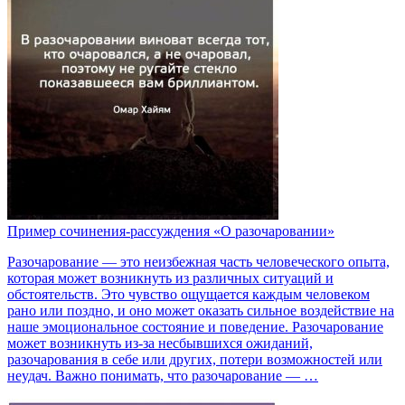
Пример сочинения-рассуждения «О разочаровании»
Разочарование — это неизбежная часть человеческого опыта,
которая может возникнуть из различных ситуаций и
обстоятельств. Это чувство ощущается каждым человеком
рано или поздно, и оно может оказать сильное воздействие на
наше эмоциональное состояние и поведение. Разочарование
может возникнуть из-за несбывшихся ожиданий,
разочарования в себе или других, потери возможностей или
неудач. Важно понимать, что разочарование — …