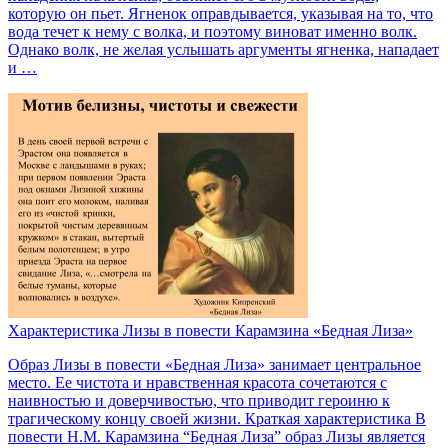
которую он пьет. Ягненок оправдывается, указывая на то, что
вода течет к нему с волка, и поэтому виноват именно волк.
Однако волк, не желая услышать аргументы ягненка, нападает
и …
Характеристика Лизы в повести Карамзина «Бедная Лиза»
Образ Лизы в повести «Бедная Лиза» занимает центральное
место. Ее чистота и нравственная красота сочетаются с
наивностью и доверчивостью, что приводит героиню к
трагическому концу своей жизни. Краткая характеристика В
повести Н.М. Карамзина “Бедная Лиза” образ Лизы является