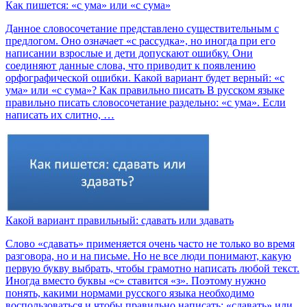
Как пишется: «с ума» или «с сума»
Данное словосочетание представлено существительным с
предлогом. Оно означает «с рассудка», но иногда при его
написании взрослые и дети допускают ошибку. Они
соединяют данные слова, что приводит к появлению
орфографической ошибки. Какой вариант будет верный: «с
ума» или «с сума»? Как правильно писать В русском языке
правильно писать словосочетание раздельно: «с ума». Если
написать их слитно, …
Какой вариант правильный: сдавать или здавать
Слово «сдавать» применяется очень часто не только во время
разговора, но и на письме. Но не все люди понимают, какую
первую букву выбрать, чтобы грамотно написать любой текст.
Иногда вместо буквы «с» ставится «з». Поэтому нужно
понять, какими нормами русского языка необходимо
воспользоваться и чтобы правильно написать: «сдавать» или