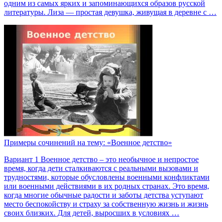
одним из самых ярких и запоминающихся образов русской
литературы. Лиза — простая девушка, живущая в деревне с …
Примеры сочинений на тему: «Военное детство»
Вариант 1 Военное детство – это необычное и непростое
время, когда дети сталкиваются с реальными вызовами и
трудностями, которые обусловлены военными конфликтами
или военными действиями в их родных странах. Это время,
когда многие обычные радости и заботы детства уступают
место беспокойству и страху за собственную жизнь и жизнь
своих близких. Для детей, выросших в условиях …