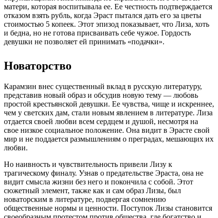
матери, которая воспитывала ее. Ее честность подтверждается
отказом взять рубль, когда Эраст пытался дать его за цветы
стоимостью 5 копеек. Этот эпизод показывает, что Лиза, хоть
и бедна, но не готова присваивать себе чужое. Гордость
девушки не позволяет ей принимать «подачки».
Новаторство
Карамзин внес существенный вклад в русскую литературу,
представив новый образ и обсудив новую тему — любовь
простой крестьянской девушки. Ее чувства, чище и искреннее,
чем у светских дам, стали новым явлением в литературе. Лиза
отдается своей любви всем сердцем и душой, несмотря на
свое низкое социальное положение. Она видит в Эрасте свой
мир и не поддается размышлениям о преградах, мешающих их
любви.
Но наивность и чувствительность привели Лизу к
трагическому финалу. Узнав о предательстве Эраста, она не
видит смысла жизни без него и покончила с собой. Этот
сюжетный элемент, также как и сам образ Лизы, был
новаторским в литературе, подвергая сомнению
общественные нормы и ценности. Поступок Лизы становится
своеобразным протестом против общества, где богатство и