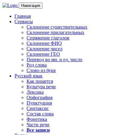
Навигация
Главная
Сервисы
Склонение существительных
Склонение прилагательных
Спряжение глаголов
Склонение ФИО
Склонение чисел
Склонение ГЕО
Перевод во мн. и ед. число
Род слова
Слово из букв
Русский язык
Как пишется
Культура речи
Лексика
Орфография
Пунктуация
Синтаксис
Состав слова
Фонетика
Части речи
Все записи