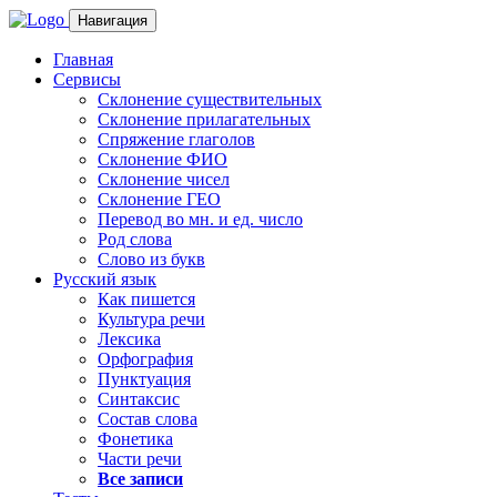
Навигация
Главная
Сервисы
Склонение существительных
Склонение прилагательных
Спряжение глаголов
Склонение ФИО
Склонение чисел
Склонение ГЕО
Перевод во мн. и ед. число
Род слова
Слово из букв
Русский язык
Как пишется
Культура речи
Лексика
Орфография
Пунктуация
Синтаксис
Состав слова
Фонетика
Части речи
Все записи