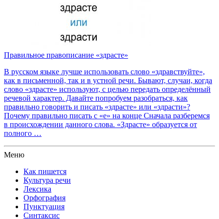
Правильное правописание «здрасте»
В русском языке лучше использовать слово «здравствуйте»,
как в письменной, так и в устной речи. Бывают, случаи, когда
слово «здрасте» используют, с целью передать определённый
речевой характер. Давайте попробуем разобраться, как
правильно говорить и писать «здрасте» или «здрасти»?
Почему правильно писать с «е» на конце Сначала разберемся
в происхождении данного слова. «Здрасте» образуется от
полного …
Меню
Как пишется
Культура речи
Лексика
Орфография
Пунктуация
Синтаксис