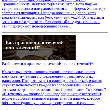
Традиционно им является форма именительного падежа
существительного или равнозначная словоформа. Характерна
звательная интонация. Нередко обращение дополняется
вокативными частицами («о», «а», «ах», «ох»). Эти частицы
запятыми не отделяются. Разговорный и художественный
стили допускают использование также …
Разбираемся в правиле: «в течениЕ» или «в течениИ»
Из-за созвучности словосочетаний «в течении/е» часто
возникает путаница с определением правильности их
написания. Предлагаем раз и навсегда разобраться, в каких
случаях используется каждое из словосочетаний и как
запомнить правило их написания. Правописание “в течение”
«В течение» — производный предлог, он чаще всего стоит
рядом с существительным в родительном падеже, которое
обозначает единицу времени, определенного срока …