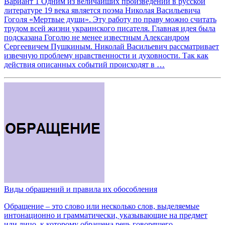
Вариант 1 Одним из величайших произведений в русской
литературе 19 века является поэма Николая Васильевича
Гоголя «Мертвые души». Эту работу по праву можно считать
трудом всей жизни украинского писателя. Главная идея была
подсказана Гоголю не менее известным Александром
Сергеевичем Пушкиным. Николай Васильевич рассматривает
извечную проблему нравственности и духовности. Так как
действия описанных событий происходят в …
Виды обращений и правила их обособления
Обращение – это слово или несколько слов, выделяемые
интонационно и грамматически, указывающие на предмет
или лицо, к которому обращена речь говорящего.