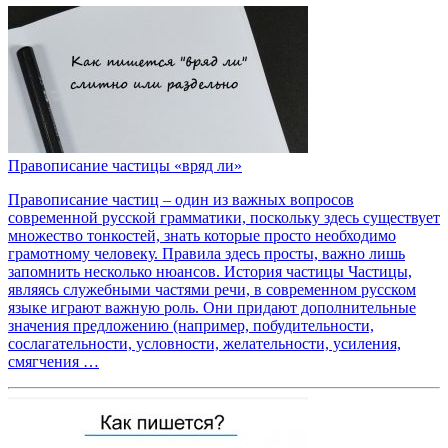
Правописание частицы «вряд ли»
Правописание частиц – один из важных вопросов
современной русской грамматики, поскольку здесь существует
множество тонкостей, знать которые просто необходимо
грамотному человеку. Правила здесь просты, важно лишь
запомнить несколько нюансов. История частицы Частицы,
являясь служебными частями речи, в современном русском
языке играют важную роль. Они придают дополнительные
значения предложению (например, побудительности,
сослагательности, условности, желательности, усиления,
смягчения …