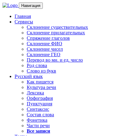
Навигация
Главная
Сервисы
Склонение существительных
Склонение прилагательных
Спряжение глаголов
Склонение ФИО
Склонение чисел
Склонение ГЕО
Перевод во мн. и ед. число
Род слова
Слово из букв
Русский язык
Как пишется
Культура речи
Лексика
Орфография
Пунктуация
Синтаксис
Состав слова
Фонетика
Части речи
Все записи