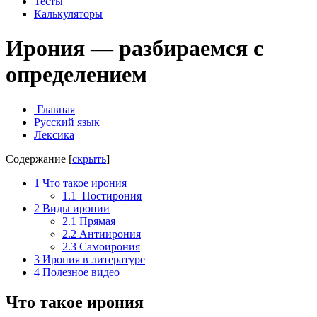
Тесты
Калькуляторы
Ирония — разбираемся с
определением
Главная
Русский язык
Лексика
Содержание
[
скрыть
]
1
Что такое ирония
1.1
Постирония
2
Виды иронии
2.1
Прямая
2.2
Антиирония
2.3
Самоирония
3
Ирония в литературе
4
Полезное видео
Что такое ирония