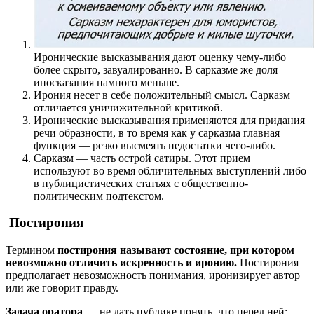
Иронические высказывания дают оценку чему-либо
более скрыто, завуалированно. В сарказме же доля
иносказания намного меньше.
Ирония несет в себе положительный смысл. Сарказм
отличается уничижительной критикой.
Иронические высказывания применяются для придания
речи образности, в то время как у сарказма главная
функция — резко высмеять недостатки чего-либо.
Сарказм — часть острой сатиры. Этот прием
используют во время обличительных выступлений либо
в публицистических статьях с общественно-
политическим подтекстом.
Постирония
Термином
постирония называют состояние, при котором
невозможно отличить искренность и иронию.
Постирония
предполагает невозможность понимания, иронизирует автор
или же говорит правду.
Задача оратора
— не дать публике понять. что перед ней: