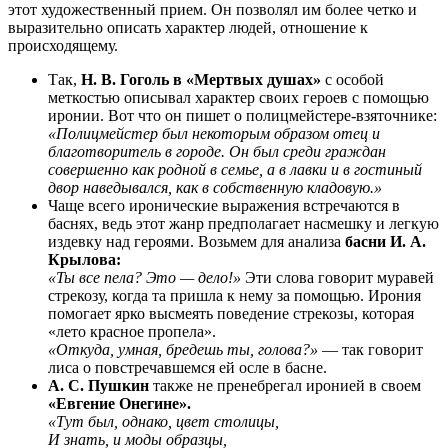
этот художественный прием. Он позволял им более четко и
выразительно описать характер людей, отношение к
происходящему.
Так,
Н. В. Гоголь в «Мертвых душах»
с особой
меткостью описывал характер своих героев с помощью
иронии. Вот что он пишет о полицмейстере-взяточнике:
«Полицмейстер был некоторым образом отец и
благотворитель в городе. Он был среди граждан
совершенно как родной в семье, а в лавки и в гостиный
двор наведывался, как в собственную кладовую.»
Чаще всего иронические выражения встречаются в
баснях, ведь этот жанр предполагает насмешку и легкую
издевку над героями. Возьмем для анализа
басни И. А.
Крылова:
«Ты все пела? Это — дело!»
Эти слова говорит муравей
стрекозу, когда та пришла к нему за помощью. Ирония
помогает ярко высмеять поведение стрекозы, которая
«лето красное пропела».
«Откуда, умная, бредешь ты, голова?»
— так говорит
лиса о повстречавшемся ей осле в басне.
А. С. Пушкин
также не пренебрегал иронией в своем
«Евгение Онегине».
«Тут был, однако, цвет столицы,
И знать, и моды образцы,