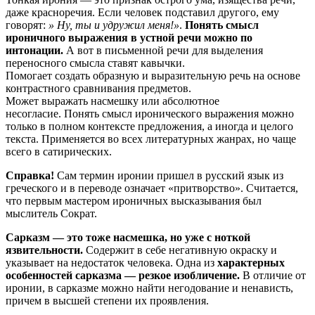
даже красноречия. Если человек подставил другого, ему
говорят:
» Ну, ты и удружил меня!»
.
Понять смысл
ироничного выражения в устной речи можно по
интонации.
А вот в письменной речи для выделения
переносного смысла ставят кавычки.
Помогает создать образную и выразительную речь на основе
контрастного сравнивания предметов.
Может выражать насмешку или абсолютное
несогласие. Понять смысл иронического выражения можно
только в полном контексте предложения, а иногда и целого
текста. Применяется во всех литературных жанрах, но чаще
всего в сатирических.
Справка!
Сам термин иронии пришел в русский язык из
греческого и в переводе означает «притворство». Считается,
что первым мастером ироничных высказывания был
мыслитель Сократ.
Сарказм — это тоже насмешка, но уже с ноткой
язвительности.
Содержит в себе негативную окраску и
указывает на недостаток человека. Одна из
характерных
особенностей сарказма — резкое изобличение.
В отличие от
иронии, в сарказме можно найти негодование и ненависть,
причем в высшей степени их проявления.