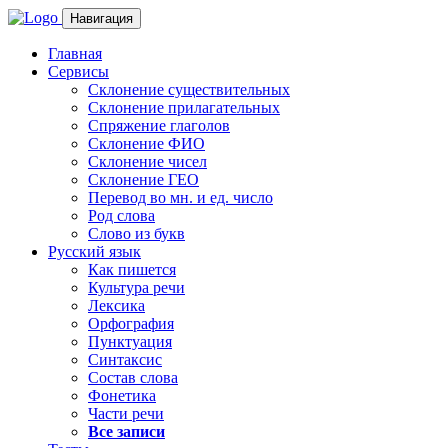
Навигация
Главная
Сервисы
Склонение существительных
Склонение прилагательных
Спряжение глаголов
Склонение ФИО
Склонение чисел
Склонение ГЕО
Перевод во мн. и ед. число
Род слова
Слово из букв
Русский язык
Как пишется
Культура речи
Лексика
Орфография
Пунктуация
Синтаксис
Состав слова
Фонетика
Части речи
Все записи