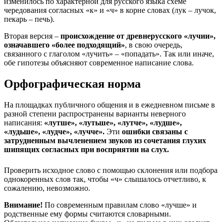
изменилось по характерной для русского языка схеме
чередования согласных «к» и «ч» в корне словах (лук – лучок,
пекарь – печь).
Вторая версия –
происхождение от древнерусского «лучии»,
означавшего «более подходящий»
, в свою очередь,
связанного с глаголом «лучить» – «попадать». Так или иначе,
обе гипотезы объясняют современное написание слова.
Орфографическая норма
На площадках публичного общения и в ежедневном письме в
разной степени распространены варианты неверного
написания:
«лутше», «лутьше», «лутче», «лудше»,
«лудьше», «лудче», «лучче».
Эти
ошибки связаны с
затрудненным вычленением звуков из сочетания глухих
шипящих согласных при восприятии на слух.
Проверить исходное слово с помощью склонения или подбора
однокоренных слов так, чтобы «ч» слышалось отчетливо, к
сожалению, невозможно.
Внимание!
По современным правилам слово «лучше» и
родственные ему формы считаются словарными.