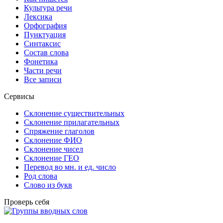
Культура речи
Лексика
Орфография
Пунктуация
Синтаксис
Состав слова
Фонетика
Части речи
Все записи
Сервисы
Склонение существительных
Склонение прилагательных
Спряжение глаголов
Склонение ФИО
Склонение чисел
Склонение ГЕО
Перевод во мн. и ед. число
Род слова
Слово из букв
Проверь себя