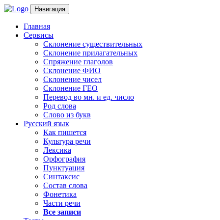
Навигация
Главная
Сервисы
Склонение существительных
Склонение прилагательных
Спряжение глаголов
Склонение ФИО
Склонение чисел
Склонение ГЕО
Перевод во мн. и ед. число
Род слова
Слово из букв
Русский язык
Как пишется
Культура речи
Лексика
Орфография
Пунктуация
Синтаксис
Состав слова
Фонетика
Части речи
Все записи