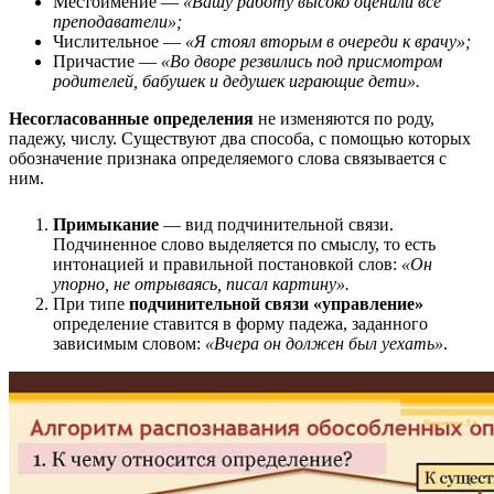
Местоимение —
«Вашу работу высоко оценили все
преподаватели»;
Числительное —
«Я стоял вторым в очереди к врачу»;
Причастие —
«Во дворе резвились под присмотром
родителей, бабушек и дедушек играющие дети».
Несогласованные определения
не изменяются по роду,
падежу, числу. Существуют два способа, с помощью которых
обозначение признака определяемого слова связывается с
ним.
Примыкание
— вид подчинительной связи.
Подчиненное слово выделяется по смыслу, то есть
интонацией и правильной постановкой слов:
«Он
упорно, не отрываясь, писал картину».
При типе
подчинительной связи «управление»
определение ставится в форму падежа, заданного
зависимым словом:
«Вчера он должен был уехать»
.