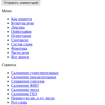
Меню
Как пишется
Культура речи
Лексика
Орфография
Пунктуация
Синтаксис
Состав слова
Фонетика
Части речи
Все записи
Сервисы
Склонение существительных
Склонение прилагательных
Спряжение глаголов
Склонение ФИО
Склонение чисел
Склонение ГЕО
Перевод во мн. и ед. число
Род слова