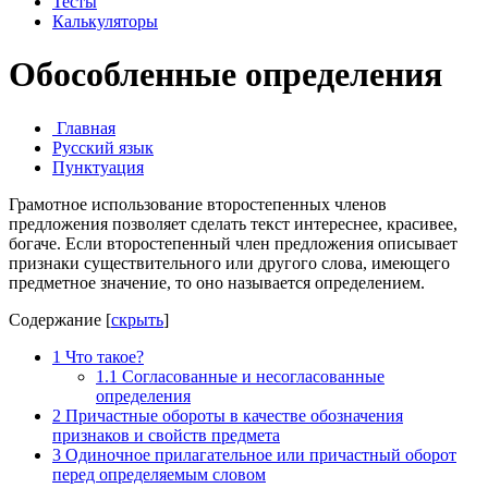
Тесты
Калькуляторы
Обособленные определения
Главная
Русский язык
Пунктуация
Грамотное использование второстепенных членов
предложения позволяет сделать текст интереснее, красивее,
богаче. Если второстепенный член предложения описывает
признаки существительного или другого слова, имеющего
предметное значение, то оно называется определением.
Содержание
[
скрыть
]
1
Что такое?
1.1
Согласованные и несогласованные
определения
2
Причастные обороты в качестве обозначения
признаков и свойств предмета
3
Одиночное прилагательное или причастный оборот
перед определяемым словом