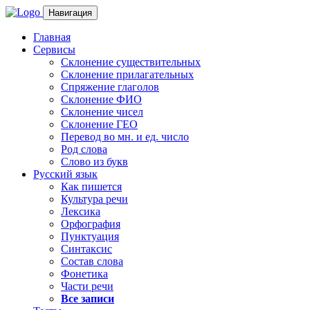
Навигация
Главная
Сервисы
Склонение существительных
Склонение прилагательных
Спряжение глаголов
Склонение ФИО
Склонение чисел
Склонение ГЕО
Перевод во мн. и ед. число
Род слова
Слово из букв
Русский язык
Как пишется
Культура речи
Лексика
Орфография
Пунктуация
Синтаксис
Состав слова
Фонетика
Части речи
Все записи