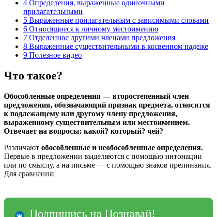
4
Определения, выраженные одиночными
прилагательными
5
Выраженные прилагательным с зависимыми словами
6
Относящиеся к личному местоимению
7
Отделенное другими членами предложения
8
Выраженные существительными в косвенном падеже
9
Полезное видео
Что такое?
Обособленные определения — второстепенный член
предложения, обозначающий признак предмета, относится
к подлежащему или другому члену предложения,
выраженному существительным или местоимением.
Отвечает на вопросы: какой? который? чей?
Различают
обособленные и необособленные определения.
Первые в предложении выделяются с помощью интонации
или по смыслу, а на письме — с помощью знаков препинания.
Для сравнения:
Подпишись на Познавай!