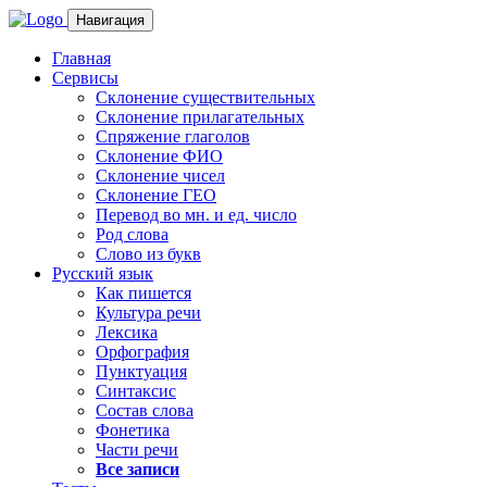
Навигация
Главная
Сервисы
Склонение существительных
Склонение прилагательных
Спряжение глаголов
Склонение ФИО
Склонение чисел
Склонение ГЕО
Перевод во мн. и ед. число
Род слова
Слово из букв
Русский язык
Как пишется
Культура речи
Лексика
Орфография
Пунктуация
Синтаксис
Состав слова
Фонетика
Части речи
Все записи