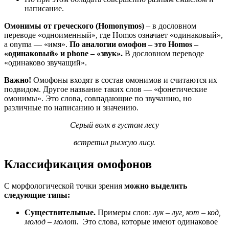
написание.
Омонимы от греческого (Homonymos)
– в дословном
переводе «одноименный», где Homos означает «одинаковый»,
а onyma — «имя».
По аналогии омофон – это Homos –
«одинаковый» и phone – «звук».
В дословном переводе
«одинаково звучащий».
Важно!
Омофоны входят в состав омонимов и считаются их
подвидом. Другое название таких слов — «фонетические
омонимы». Это слова, совпадающие по звучанию, но
различные по написанию и значению.
Серый волк в густом лесу
встретил рыжую лису.
Классификация омофонов
С морфологической точки зрения
можно выделить
следующие типы:
Существительные.
Примеры слов:
лук – луг, кот – код,
молод – молот.
Это слова, которые имеют одинаковое