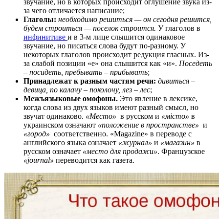
звучание, но в которых происходит оглушение звука из-
за чего отличается написание;
Глаголы:
необходимо решиться — он сегодня решится,
будем строиться — поселок строится.
У глаголов в
инфинитиве
и в 3-м лице слышится одинаковое
звучание, но писаться слова будут по-разному. У
некоторых глаголов происходит редукция гласных. Из-
за слабой позиции «е» она слышится как «и».
Поседеть
– посидеть, пребывать – прибывать
;
Принадлежат к разным частям речи:
дивиться –
девица, по калачу – поколочу, лез – лес
;
Межъязыковые омофоны.
Это явление в лексике,
когда слова из двух языков имеют разный смысл, но
звучат одинаково.
«Место»
в русском и
«місто»
в
украинском означают
«положение в пространстве»
и
«город»
соответственно. «Magazine» в переводе с
английского языка означает
«журнал»
и
«магазин»
в
русском означает
«место для продажи»
. Французское
«journal»
переводится как газета.