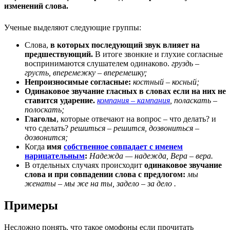
изменений слова.
Ученые выделяют следующие группы:
Слова,
в которых последующий звук влияет на
предшествующий.
В итоге звонкие и глухие согласные
воспринимаются слушателем одинаково.
груздь –
грусть, вперемежку – вперемешку;
Непроизносимые согласные:
костный – косный;
Одинаковое звучание гласных в словах если на них не
ставится ударение.
компания – кампания
, поласкать –
полоскать;
Глаголы
, которые отвечают на вопрос – что делать? и
что сделать?
решиться – решится, дозвониться –
дозвонится;
Когда
имя
собственное совпадает с именем
нарицательным
:
Надежда — надежда, Вера – вера.
В отдельных случаях происходит
одинаковое звучание
слова и при совпадении слова с предлогом:
мы
женаты – мы же на ты, задело – за дело .
Примеры
Несложно понять, что такое омофоны если прочитать