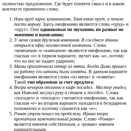
полностью предложение. Где будет понятен смысл и в каком
контексте применено слово.
Наш пруд зарос кувшинками. Таня взяла прут, и пошла
пасти корову.
Здесь омофонами являются слова «пруд» и
«прут». Они
одинаковые по звучанию, но разные по
значению и написанию;
У меня самая дружная компания. В соседнем здании
открылся офис неизвестной кампании.
Слова
«компания» и «кампания» являются омофонами, так как
гласная «о» в первом варианте, звучит как «а», потому
что на нее не падает ударение;
Маша приготовила отвар из мяты. Когда Дима пришел
на работу его штаны были измяты.
В данном варианте
омофонами являются слова «из мяты» и «измяты».
Такой
тип образован за счет предлога
;
Вчера вечером отлично в кафе посидел. Мастер увидел,
как Николай засунул руку в станок и поседел.
Слова
«посидел» и «поседел» считаются омофонами, так как
гласная «е» во втором варианте находится в безударном
положении и поэтому слышится как «и»;
Роман утром пошел на пробежку. Ирина вчера
прочитала замечательный роман.
Слово «Роман»
является именем собственным, а «роман» именем
нарицательным.