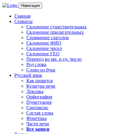
Навигация
Главная
Сервисы
Склонение существительных
Склонение прилагательных
Спряжение глаголов
Склонение ФИО
Склонение чисел
Склонение ГЕО
Перевод во мн. и ед. число
Род слова
Слово из букв
Русский язык
Как пишется
Культура речи
Лексика
Орфография
Пунктуация
Синтаксис
Состав слова
Фонетика
Части речи
Все записи