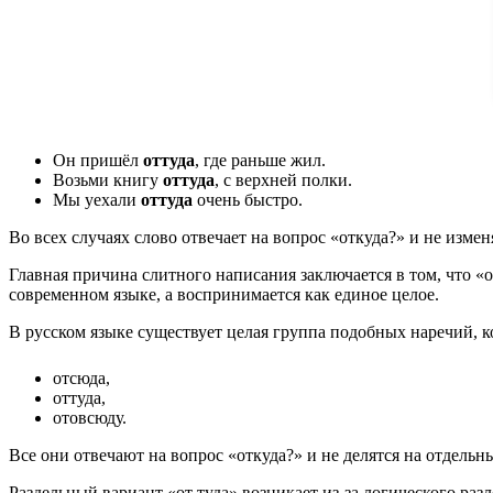
Он пришёл
оттуда
, где раньше жил.
Возьми книгу
оттуда
, с верхней полки.
Мы уехали
оттуда
очень быстро.
Во всех случаях слово отвечает на вопрос «откуда?» и не изме
Главная причина слитного написания заключается в том, что «
современном языке, а воспринимается как единое целое.
В русском языке существует целая группа подобных наречий, 
отсюда,
оттуда,
отовсюду.
Все они отвечают на вопрос «откуда?» и не делятся на отдельн
Раздельный вариант «от туда» возникает из-за логического раз