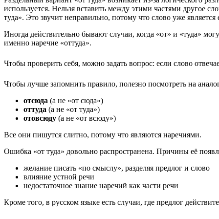
используется. Нельзя вставить между этими частями другое сло
туда». Это звучит неправильно, потому что слово уже является
Иногда действительно бывают случаи, когда «от» и «туда» мог
именно наречие «оттуда».
Чтобы проверить себя, можно задать вопрос: если слово отвеча
Чтобы лучше запомнить правило, полезно посмотреть на анало
отсюда
(а не «от сюда»)
оттуда
(а не «от туда»)
отовсюду
(а не «от всюду»)
Все они пишутся слитно, потому что являются наречиями.
Ошибка «от туда» довольно распространена. Причины её появ
желание писать «по смыслу», разделяя предлог и слово
влияние устной речи
недостаточное знание наречий как части речи
Кроме того, в русском языке есть случаи, где предлог действит