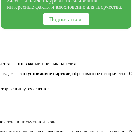
Здесь ты найдёшь уроки, исследования,
интересные факты и вдохновение для творчества.
Подписаться!
няется — это важный признак наречия.
оттуда» — это
устойчивое наречие
, образованное исторически. О
которые пишутся слитно:
ые слова в письменной речи.
ложения слова на две части: «от» — предлог, «туда» — наречие. 