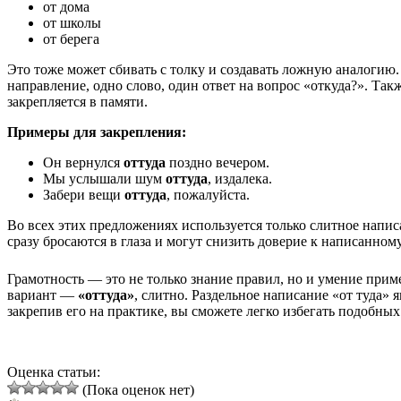
от дома
от школы
от берега
Это тоже может сбивать с толку и создавать ложную аналогию
направление, одно слово, один ответ на вопрос «откуда?». Так
закрепляется в памяти.
Примеры для закрепления:
Он вернулся
оттуда
поздно вечером.
Мы услышали шум
оттуда
, издалека.
Забери вещи
оттуда
, пожалуйста.
Во всех этих предложениях используется только слитное написа
сразу бросаются в глаза и могут снизить доверие к написанному
Грамотность — это не только знание правил, но и умение пр
вариант —
«оттуда»
, слитно. Раздельное написание «от туда» 
закрепив его на практике, вы сможете легко избегать подобны
Оценка статьи:
(Пока оценок нет)