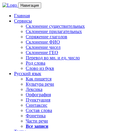
Навигация
Главная
Сервисы
Склонение существительных
Склонение прилагательных
Спряжение глаголов
Склонение ФИО
Склонение чисел
Склонение ГЕО
Перевод во мн. и ед. число
Род слова
Слово из букв
Русский язык
Как пишется
Культура речи
Лексика
Орфография
Пунктуация
Синтаксис
Состав слова
Фонетика
Части речи
Все записи