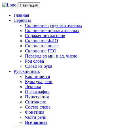
Навигация
Главная
Сервисы
Склонение существительных
Склонение прилагательных
Спряжение глаголов
Склонение ФИО
Склонение чисел
Склонение ГЕО
Перевод во мн. и ед. число
Род слова
Слово из букв
Русский язык
Как пишется
Культура речи
Лексика
Орфография
Пунктуация
Синтаксис
Состав слова
Фонетика
Части речи
Все записи