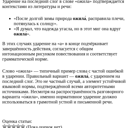
Ударение на последний слог в слове «ожила́» подтверждается
контекстами из литературы и речи:
«После долгой зимы природа
ожила́
, расправила плечи,
потянулась к солнцу».
«Я думал, что надежда угасла, но в этот миг она вдруг
ожила́
».
В этих случаях ударение на «а» в конце подчёркивает
завершённость действия, согласуется с общим
интонационным рисунком повествования и соответствует
грамматической норме.
Слово «ожила» — типичный пример слова с частой ошибкой
в ударении. Правильный вариант —
ожила́
, с ударением на
последний слог. Это не частный случай, а элемент устойчивой
языковой нормы, подтверждённой всеми авторитетными
источниками. Несмотря на распространённость разговорного
варианта «о́жила», именно нормативное ударение должно
использоваться в грамотной устной и письменной речи.
Оценка статьи:
(Пока оценок нет)