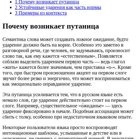
1
Почему возникает путаница
2
Устойчивые ударения как часть нормы
3
Примеры из контекста
Почему возникает путаница
Семантика слова может создавать ложное ожидание, будто
ударение должно быть на корне. Особенно это заметно в
разговорной речи, где человек, не задумываясь, произносит
слово так, как ему кажется «естественным». Появляется
соблазн выделить ударением первую часть — ведь глагол
«жить» кажется более значимым, чем приставка «о-». Кроме
того, при быстром произношении акцент на первом слоге
звучит более резко и энергично, что может восприниматься
как эмоционально оправданное ударение.
Эта путаница усиливается тем, что в русском языке есть
немало слов, где ударение действительно стоит на первом
слоге. Например, существительное «о́жиданье» — здесь
ударение фиксировано в начале. Подобная ассоциация может
сбить с толку, особенно при недостаточном языковом опыте.
Некоторые пользователи языка просто воспроизводят
интонационные шаблоны, услышанные в детстве или в
окружении, не сверяясь с литературной нормой. В результате