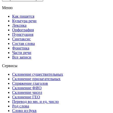
Меню
Как пишется
Культура речи
Лексика
Орфография
Пунктуация
Синтаксис
Состав слова
Фонетика
Части речи
Все записи
Сервисы
Склонение существительных
Склонение прилагательных
Спряжение глаголов
Склонение ФИО
Склонение чисел
Склонение ГЕО
Перевод во мн. и ед. число
Род слова
Слово из букв