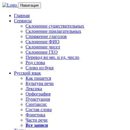
Навигация
Главная
Сервисы
Склонение существительных
Склонение прилагательных
Спряжение глаголов
Склонение ФИО
Склонение чисел
Склонение ГЕО
Перевод во мн. и ед. число
Род слова
Слово из букв
Русский язык
Как пишется
Культура речи
Лексика
Орфография
Пунктуация
Синтаксис
Состав слова
Фонетика
Части речи
Все записи