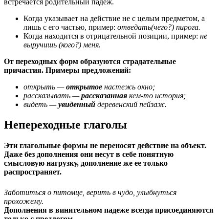
встречается родительный падеж.
Когда указывает на действие не с целым предметом, а
лишь с его частью, пример:
отведать(чего?) пирога.
Когда находится в отрицательной позиции, пример:
не
выручишь (кого?) меня.
От переходных форм образуются страдательные
причастия. Примеры предложений:
открыть —
открытое
настежь окно;
рассказывать —
рассказанная
кем-то история;
видеть —
увиденный
деревенский пейзаж.
Непереходные глаголы
Эти глагольные формы не переносят действие на объект.
Даже без дополнения они несут в себе понятную
смысловую нагрузку, дополнение же ее только
распространяет.
Заботиться о питомце, верить в чудо, улыбнуться
прохожему.
Дополнения в винительном падеже всегда присоединяются
только с предлогом.