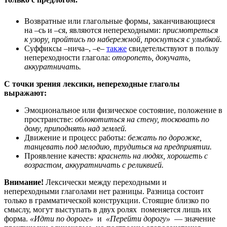
Возвратные или глагольные формы, заканчивающиеся
на –сь и –ся, являются непереходными:
присмотреться
к узору, пройтись по набережной, проснуться с улыбкой.
Суффиксы –нича–, –е–
также
свидетельствуют в пользу
непереходности глагола:
оторопеть, докучать,
аккуратничать.
С точки зрения лексики, непереходные глаголы
выражают:
Эмоциональное или физическое состояние, положение в
пространстве:
облокотиться на стену, тосковать по
дому, приподнять над землей.
Движение и процесс работы:
бежать по дорожке,
танцевать под мелодию, трудиться на предприятии.
Проявление качеств:
краснеть на людях, хорошеть с
возрастом, аккуратничать с реликвией.
Внимание!
Лексически между переходными и
непереходными глаголами нет разницы. Разница состоит
только в грамматической конструкции. Стоящие близко по
смыслу, могут выступать в двух ролях поменяется лишь их
форма.
«Идти по дороге»
и
«Перейти дорогу»
— значение