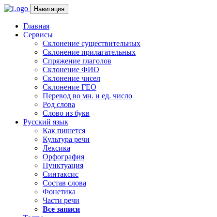
Навигация
Главная
Сервисы
Склонение существительных
Склонение прилагательных
Спряжение глаголов
Склонение ФИО
Склонение чисел
Склонение ГЕО
Перевод во мн. и ед. число
Род слова
Слово из букв
Русский язык
Как пишется
Культура речи
Лексика
Орфография
Пунктуация
Синтаксис
Состав слова
Фонетика
Части речи
Все записи