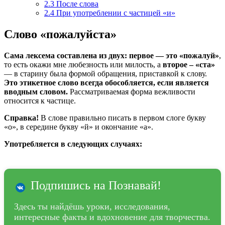
2.3
После слова
2.4
При употреблении с частицей «и»
Слово «пожалуйста»
Сама лексема составлена из двух: первое — это «пожалуй»
,
то есть окажи мне любезность или милость, а
второе – «ста»
— в старину была формой обращения, приставкой к слову.
Это этикетное слово всегда обособляется, если является
вводным словом.
Рассматриваемая форма вежливости
относится к частице.
Справка!
В слове правильно писать в первом слоге букву
«о», в середине букву «й» и окончание «а».
Употребляется в следующих случаях:
Подпишись на Познавай!
Здесь ты найдёшь уроки, исследования,
интересные факты и вдохновение для творчества.