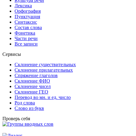
Культура речи
Лексика
Орфография
Пунктуация
Синтаксис
Состав слова
Фонетика
Части речи
Все записи
Сервисы
Склонение существительных
Склонение прилагательных
Спряжение глаголов
Склонение ФИО
Склонение чисел
Склонение ГЕО
Перевод во мн. и ед. число
Род слова
Слово из букв
Проверь себя