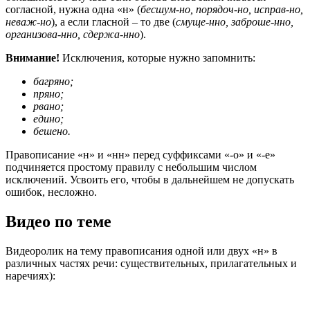
согласной, нужна одна «н» (
бесшум-но, порядоч-но, исправ-но,
неваж-но
), а если гласной – то две (
смуще-нно, заброше-нно,
организова-нно, сдержа-нно
).
Внимание!
Исключения, которые нужно запомнить:
багряно;
пряно;
рвано;
едино;
бешено.
Правописание «н» и «нн» перед суффиксами «-о» и «-е»
подчиняется простому правилу с небольшим числом
исключений. Усвоить его, чтобы в дальнейшем не допускать
ошибок, несложно.
Видео по теме
Видеоролик на тему правописания одной или двух «н» в
различных частях речи: существительных, прилагательных и
наречиях):