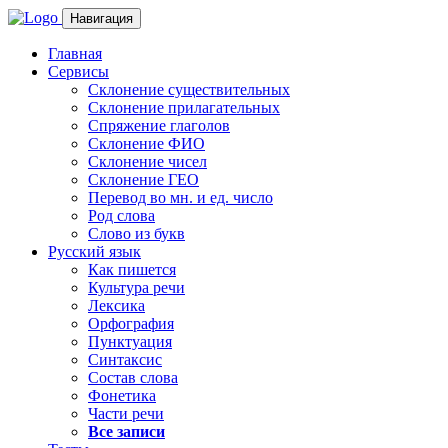
Навигация
Главная
Сервисы
Склонение существительных
Склонение прилагательных
Спряжение глаголов
Склонение ФИО
Склонение чисел
Склонение ГЕО
Перевод во мн. и ед. число
Род слова
Слово из букв
Русский язык
Как пишется
Культура речи
Лексика
Орфография
Пунктуация
Синтаксис
Состав слова
Фонетика
Части речи
Все записи