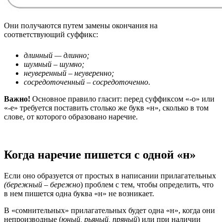
Они получаются путем замены окончания на
соответствующий суффикс:
длинный — длинно;
шумный – шумно;
неуверенный – неуверенно;
сосредоточенный – сосредоточенно
.
Важно!
Основное правило гласит: перед суффиксом «-о» или
«-е» требуется поставить столько же букв «н», сколько в том
слове, от которого образовано наречие.
Когда наречие пишется с одной «н»
Если оно образуется от простых в написании прилагательных
(бережный – бережно
) проблем с тем, чтобы определить, что
в нем пишется одна буква «н» не возникает.
В «сомнительных» прилагательных будет одна «н», когда они
непроизводные (
юный, рьяный, пряный
) или при наличии