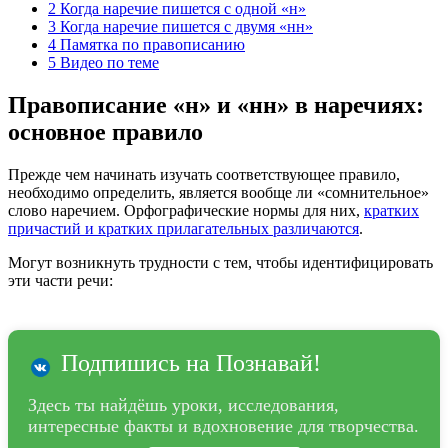
2
Когда наречие пишется с одной «н»
3
Когда наречие пишется с двумя «нн»
4
Памятка по правописанию
5
Видео по теме
Правописание «н» и «нн» в наречиях:
основное правило
Прежде чем начинать изучать соответствующее правило,
необходимо определить, является вообще ли «сомнительное»
слово наречием. Орфографические нормы для них,
кратких
причастий и кратких прилагательных различаются
.
Могут возникнуть трудности с тем, чтобы идентифицировать
эти части речи:
Подпишись на Познавай!
Здесь ты найдёшь уроки, исследования,
интересные факты и вдохновение для творчества.