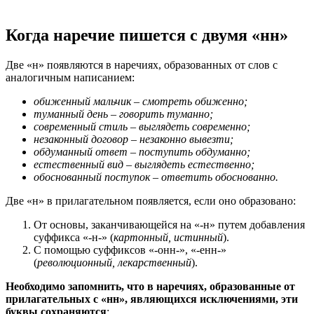
Когда наречие пишется с двумя «нн»
Две «н» появляются в наречиях, образованных от слов с
аналогичным написанием:
обиженный мальчик – смотреть обиженно;
туманный день – говорить туманно;
современный стиль – выглядеть современно;
незаконный договор – незаконно вывезти;
обдуманный ответ – поступить обдуманно;
естественный вид – выглядеть естественно;
обоснованный поступок – ответить обоснованно.
Две «н» в прилагательном появляется, если оно образовано:
От основы, заканчивающейся на «-н» путем добавления
суффикса «-н-» (
картонный, истинный
).
С помощью суффиксов «-онн-», «-енн-»
(
революционный, лекарственный
).
Необходимо запомнить, что в наречиях, образованные от
прилагательных с «нн», являющихся исключениями, эти
буквы сохраняются
: