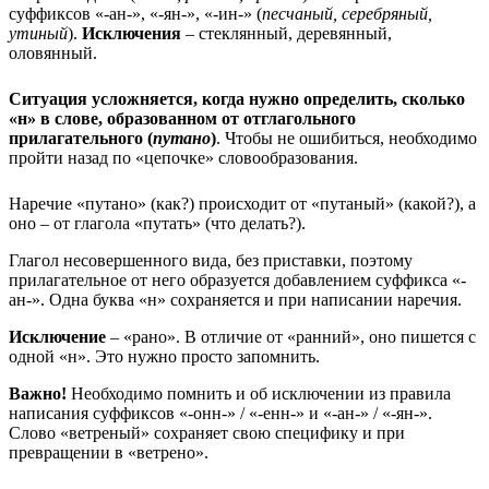
суффиксов «-ан-», «-ян-», «-ин-» (
песчаный, серебряный,
утиный
).
Исключения
– стеклянный, деревянный,
оловянный.
Ситуация усложняется, когда нужно определить, сколько
«н» в слове, образованном от отглагольного
прилагательного (
путано
)
. Чтобы не ошибиться, необходимо
пройти назад по «цепочке» словообразования.
Наречие «путано» (как?) происходит от «путаный» (какой?), а
оно – от глагола «путать» (что делать?).
Глагол несовершенного вида, без приставки, поэтому
прилагательное от него образуется добавлением суффикса «-
ан-». Одна буква «н» сохраняется и при написании наречия.
Исключение
– «рано». В отличие от «ранний», оно пишется с
одной «н». Это нужно просто запомнить.
Важно!
Необходимо помнить и об исключении из правила
написания суффиксов «-онн-» / «-енн-» и «-ан-» / «-ян-».
Слово «ветреный» сохраняет свою специфику и при
превращении в «ветрено».