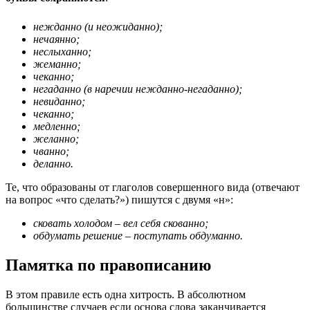
нежданно (и неожиданно);
нечаянно;
неслыханно;
жеманно;
чеканно;
негаданно (в наречии нежданно-негаданно);
невиданно;
чеканно;
медленно;
желанно;
чванно;
деланно.
Те, что образованы от глаголов совершенного вида (отвечают
на вопрос «что сделать?») пишутся с двумя «н»:
сковать холодом – вел себя скованно;
обдумать решение – поступать обдуманно.
Памятка по правописанию
В этом правиле есть одна хитрость. В абсолютном
большинстве случаев если основа слова заканчивается