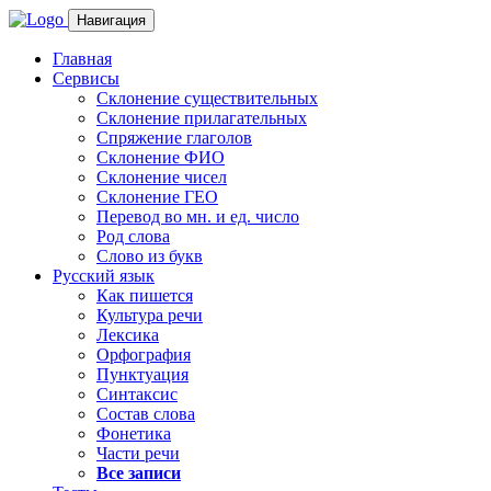
Навигация
Главная
Сервисы
Склонение существительных
Склонение прилагательных
Спряжение глаголов
Склонение ФИО
Склонение чисел
Склонение ГЕО
Перевод во мн. и ед. число
Род слова
Слово из букв
Русский язык
Как пишется
Культура речи
Лексика
Орфография
Пунктуация
Синтаксис
Состав слова
Фонетика
Части речи
Все записи