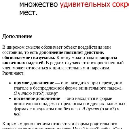
Дополнение
В широком смысле обозначает объект воздействия или
состояния, то есть
дополнение поясняет действие,
обозначаемое сказуемым.
К нему можно задать
вопросы
косвенных падежей.
В редких случаях этот второстепенный
член может относиться к прилагательным и наречиям.
Различают:
прямое дополнение
— оно находится при переходном
глаголе в беспредложной форме винительного падежа.
Я читаю
(что?)
поэму;
косвенное дополнение
— оно находится в форме
винительного падежа с предлогом и в других падежных
формах с предлогом или без него.
Я думаю
(о ком?)
о
ней.
К прямым дополнениям относятся и формы родительного
падежа со значением части целого:
Налей
(чего?)
воды. (Ср.: