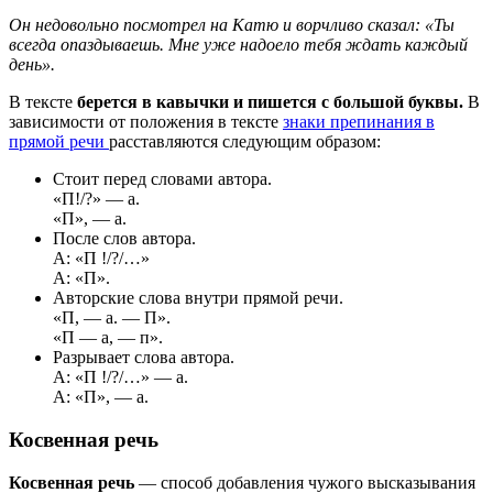
Он недовольно посмотрел на Катю и ворчливо сказал: «Ты
всегда опаздываешь. Мне уже надоело тебя ждать каждый
день».
В тексте
берется в кавычки и пишется с большой буквы.
В
зависимости от положения в тексте
знаки препинания в
прямой речи
расставляются следующим образом:
Стоит перед словами автора.
«П!/?» — а.
«П», — а.
После слов автора.
А: «П !/?/…»
А: «П».
Авторские слова внутри прямой речи.
«П, — а. — П».
«П — а, — п».
Разрывает слова автора.
А: «П !/?/…» — а.
А: «П», — а.
Косвенная речь
Косвенная речь
— способ добавления чужого высказывания