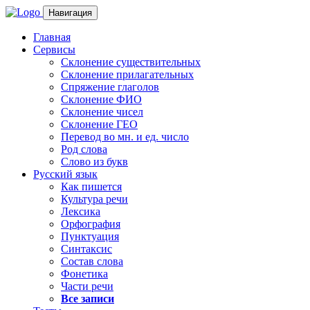
Навигация
Главная
Сервисы
Склонение существительных
Склонение прилагательных
Спряжение глаголов
Склонение ФИО
Склонение чисел
Склонение ГЕО
Перевод во мн. и ед. число
Род слова
Слово из букв
Русский язык
Как пишется
Культура речи
Лексика
Орфография
Пунктуация
Синтаксис
Состав слова
Фонетика
Части речи
Все записи