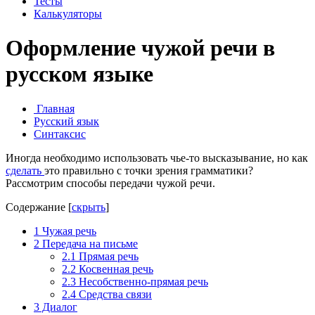
Тесты
Калькуляторы
Оформление чужой речи в
русском языке
Главная
Русский язык
Синтаксис
Иногда необходимо использовать чье-то высказывание, но как
сделать
это правильно с точки зрения грамматики?
Рассмотрим способы передачи чужой речи.
Содержание
[
скрыть
]
1
Чужая речь
2
Передача на письме
2.1
Прямая речь
2.2
Косвенная речь
2.3
Несобственно-прямая речь
2.4
Средства связи
3
Диалог