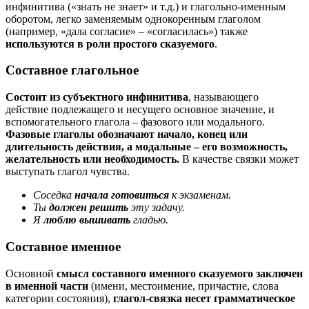
инфинитива («знать не знает» и т.д.) и глагольно-именным
оборотом, легко заменяемым однокоренным глаголом
(например, «дала согласие» – «согласилась») также
используются в роли простого сказуемого
.
Составное глагольное
Состоит из субъектного инфинитива
, называющего
действие подлежащего и несущего основное значение, и
вспомогательного глагола – фазового или модального.
Фазовые глаголы обозначают начало, конец или
длительность действия, а модальные – его возможность,
желательность или необходимость.
В качестве связки может
выступать глагол чувства.
Соседка
начала готовиться
к экзаменам.
Ты
должен решить
эту задачу.
Я
люблю вышивать
гладью.
Составное именное
Основной
смысл составного именного сказуемого заключен
в именной части
(имени, местоимение, причастие, слова
категории состояния),
глагол-связка несет грамматическое