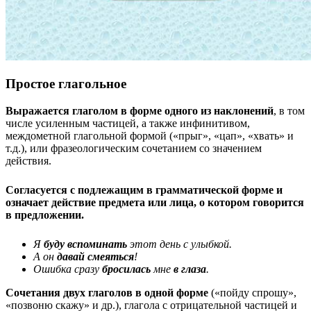
Простое глагольное
Выражается глаголом в форме одного из наклонений
, в том
числе усиленным частицей, а также инфинитивом,
междометной глагольной формой («прыг», «цап», «хвать» и
т.д.), или фразеологическим сочетанием со значением
действия.
Согласуется с подлежащим в грамматической форме и
означает действие предмета или лица, о котором говорится
в предложении.
Я
буду вспоминать
этот день с улыбкой.
А он
давай смеяться
!
Ошибка сразу
бросилась
мне
в глаза
.
Сочетания двух глаголов в одной форме
(«пойду спрошу»,
«позвоню скажу» и др.), глагола с отрицательной частицей и