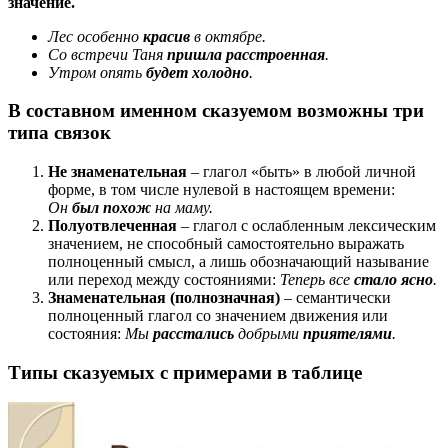
значение.
Лес особенно
красив
в октябре.
Со встречи Таня
пришла расстроенная
.
Утром опять
будет холодно
.
В составном именном сказуемом возможны три
типа связок
Не знаменательная
– глагол «быть» в любой личной
форме, в том числе нулевой в настоящем времени:
Он
был похож
на маму.
Полуотвлеченная
– глагол с ослабленным лексическим
значением, не способный самостоятельно выражать
полноценный смысл, а лишь обозначающий называние
или переход между состояниями:
Теперь все
стало ясно
.
Знаменательная (полнозначная)
– семантически
полноценный глагол со значением движения или
состояния:
Мы
расстались
добрыми
приятелями
.
Типы сказуемых с примерами в таблице