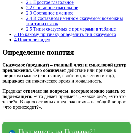
2.1
Простое глагольное
2.2
Составное глагольное
2.3
Составное именное
2.4
В составном именном сказуемом возможны
три типа связок
2.5
Типы сказуемых с примерами в таблице
3
По какому признаку определить тип сказуемого
4
Полезное видео
Определение понятия
Сказуемое (предикат) – главный член и смысловой центр
предложения.
Оно
обозначает
действие или признак в
широком смысле (состояние, свойство, качество и т.д.),
выражает
синтаксическое время и модальность.
Предикат
отвечает на вопросы, которые можно задать от
подлежащего:
«что делает предмет?», «каков он?», «что это
такое?». В односоставных предложениях – на общий вопрос
«что происходит?».
Подпишись на Познавай!