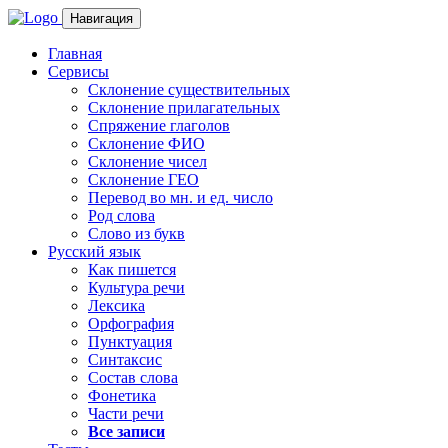
Навигация
Главная
Сервисы
Склонение существительных
Склонение прилагательных
Спряжение глаголов
Склонение ФИО
Склонение чисел
Склонение ГЕО
Перевод во мн. и ед. число
Род слова
Слово из букв
Русский язык
Как пишется
Культура речи
Лексика
Орфография
Пунктуация
Синтаксис
Состав слова
Фонетика
Части речи
Все записи