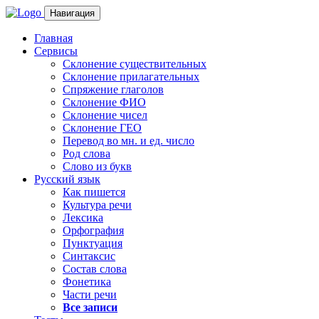
Навигация
Главная
Сервисы
Склонение существительных
Склонение прилагательных
Спряжение глаголов
Склонение ФИО
Склонение чисел
Склонение ГЕО
Перевод во мн. и ед. число
Род слова
Слово из букв
Русский язык
Как пишется
Культура речи
Лексика
Орфография
Пунктуация
Синтаксис
Состав слова
Фонетика
Части речи
Все записи