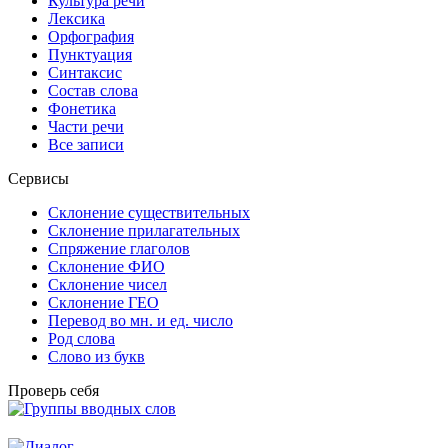
Культура речи
Лексика
Орфография
Пунктуация
Синтаксис
Состав слова
Фонетика
Части речи
Все записи
Сервисы
Склонение существительных
Склонение прилагательных
Спряжение глаголов
Склонение ФИО
Склонение чисел
Склонение ГЕО
Перевод во мн. и ед. число
Род слова
Слово из букв
Проверь себя