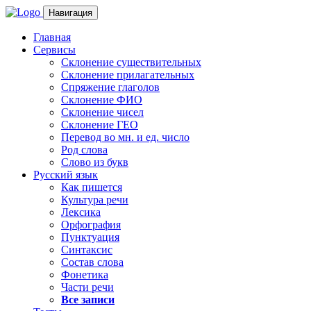
Навигация
Главная
Сервисы
Склонение существительных
Склонение прилагательных
Спряжение глаголов
Склонение ФИО
Склонение чисел
Склонение ГЕО
Перевод во мн. и ед. число
Род слова
Слово из букв
Русский язык
Как пишется
Культура речи
Лексика
Орфография
Пунктуация
Синтаксис
Состав слова
Фонетика
Части речи
Все записи