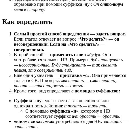
образовано при помощи суффикса -ну-:
Он
оттолкнул
меня в сторону.
Как определить
Самый простой способ определения — задать вопрос.
Если глагол отвечает на вопрос
«Что делать?» — он
несовершенный. Если на «Что сделать?» —
совершенный.
Второй способ —
применить слово
«буду»
. Оно
употребляется только в НВ. Примеры:
буду танцевать
— несовершенные. Буду станцевать — так сказать
нельзя, это совершенный вид.
Еще один указатель —
приставка «с».
Она применяется
только в СВ. Примеры:
мастерить — смастерить,
писать — списать, жечь — сжечь.
Кроме того, вид определяют
с помощью суффиксов:
Суффикс «ну»
указывает на законченность или
однократность действия:
трогать — тронуть.
С помощью
суффикса «и»
, которому в НВ
соответствует суффикс а/я:
бросать — бросить.
«ыва» / «ива», «ва»
употребляются для НВ:
записать —
записывать.