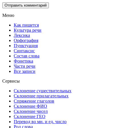
Меню
Как пишется
Культура речи
Лексика
Орфография
Пунктуация
Синтаксис
Состав слова
Фонетика
Части речи
Все записи
Сервисы
Склонение существительных
Склонение прилагательных
Спряжение глаголов
Склонение ФИО
Склонение чисел
Склонение ГЕО
Перевод во мн. и ед. число
Род слова