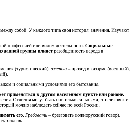
ежду собой. У каждого типа своя история, значения. Изучают
ной профессией или видом деятельности.
Социальные
из данной группы влияет
разобщенность народа в
мешок (туристический),
взлетка
– проход в казарме (военный),
ый).
языком и социальными условиями его бытования.
ет применяться в другом населенном пункте или районе.
ечия. Отличия могут быть настолько сильными, что человек из
который можно наблюдать сейчас по всей России.
нимать его.
Гребовать
– брезговать (южнорусский говор),
лектология.