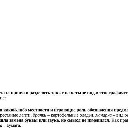
кты принято разделять также на четыре вида: этнографичес
ие:
 какой-либо местности и играющие роль обозначения предме
рестяные лапти,
дранки
– картофельные оладьи,
манарка
– вид 
шла замена буквы или звука, но смысл не изменился.
Как прав
а
– бумага.