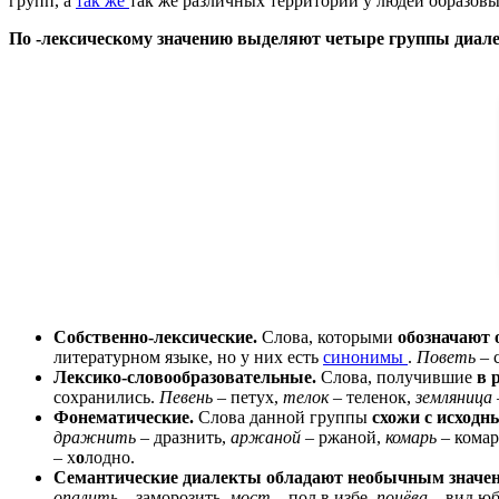
групп, а
так же
так же различных территорий у людей образовы
По -лексическому значению выделяют четыре группы диал
Собственно-лексические.
Слова, которыми
обозначают 
литературном языке, но у них есть
синонимы
.
Поветь
– 
Лексико-словообразовательные.
Слова, получившие
в 
сохранились.
Певень
– петух,
телок
– теленок,
земляница
Фонематические.
Слова данной группы
схожи с исходн
дражнить
– дразнить,
аржаной
– ржаной,
комарь
– комар
– х
о
лодно.
Семантические диалекты обладают необычным значен
опалить
– заморозить,
мост
– пол в избе,
понёва
– вид ю