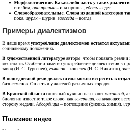
Морфологические. Какая-либо часть у таких диалект
столбом,
она пришли
– она пришла,
едеть
– едет.
Словообразовательные. Слова из данной категории та
пока,
шуряк
– шурин,
завсегда
– всегда.
Примеры диалектизмов
В наше время
употребление диалектизмов остается актуаль
социальному положению.
В художественной литературе
авторы, чтобы показать реалии
местности. Особенно заметно употребление диалектизмов в про
завод (И. С. Тургенев),
гаманок
– кошелек (И. С. Никитин),
зап
В повседневной речи диалектизмы можно встретить в отда
бизнесменов. Он есть и у жителей различных городов.
В Брянской области
глиняный кувшин называют
махоткой
, 
биологии известно такое слово, как
генерация
, означающее все
сторону медали.
Абсорбиция
– поглощение (физика, химия),
це
Полезное видео