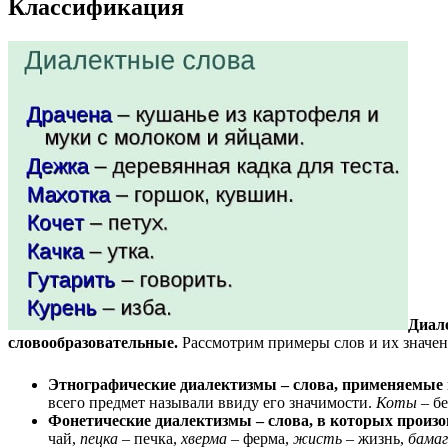
Классификация
Диале
словообразовательные.
Рассмотрим примеры слов и их значен
Этнографические диалектизмы – слова, применяемые в
всего предмет называли ввиду его значимости.
Коты
– бе
Фонетические диалектизмы – слова, в которых произо
чай,
пецка
– печка,
хверма
– ферма,
жисть
– жизнь,
бамаг