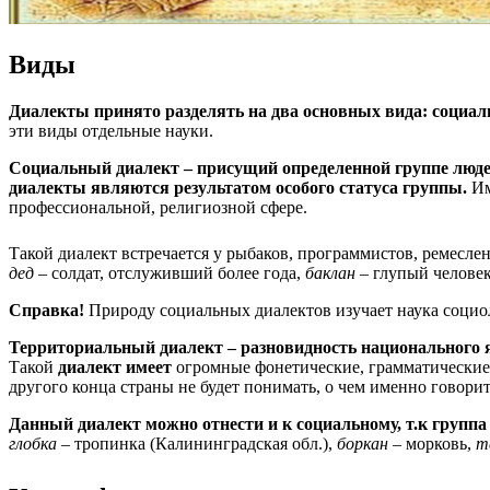
Виды
Диалекты принято разделять на два основных вида: социа
эти виды отдельные науки.
Социальный диалект – присущий определенной группе люде
диалекты являются результатом особого статуса группы.
Им
профессиональной, религиозной сфере.
Такой диалект встречается у рыбаков, программистов, ремесле
дед
– солдат, отслуживший более года,
баклан
– глупый челове
Справка!
Природу социальных диалектов изучает наука социо
Территориальный диалект – разновидность национального я
Такой
диалект имеет
огромные фонетические, грамматические, 
другого конца страны не будет понимать, о чем именно говорит
Данный диалект можно отнести и к социальному, т.к группа 
глобка
– тропинка (Калининградская обл.),
боркан
– морковь,
т