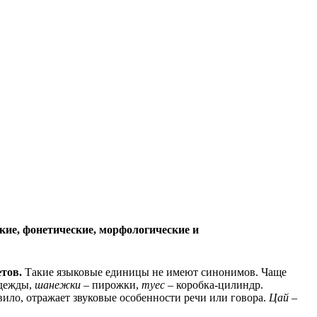
кие, фонетические, морфологические и
тов.
Такие языковые единицы не имеют синонимов. Чаще
одежды,
шанежки
– пирожки,
туес
– коробка-цилиндр.
ило, отражает звуковые особенности речи или говора.
Цай
–