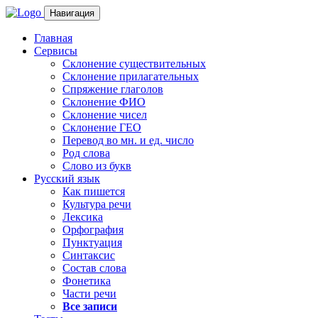
Навигация
Главная
Сервисы
Склонение существительных
Склонение прилагательных
Спряжение глаголов
Склонение ФИО
Склонение чисел
Склонение ГЕО
Перевод во мн. и ед. число
Род слова
Слово из букв
Русский язык
Как пишется
Культура речи
Лексика
Орфография
Пунктуация
Синтаксис
Состав слова
Фонетика
Части речи
Все записи