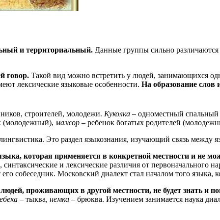
льный и территориальный.
Данные группы сильно различаются м
й говор.
Такой вид можно встретить у людей, занимающихся од
еют лексические языковые особенности.
На образование слов 
нников, строителей, молодежи.
Куколка
– одноместный спальный 
к (молодежный),
мажор
– ребенок богатых родителей (молодежн
лингвистика. Это раздел языкознания, изучающий связь между 
зыка, которая применяется в конкретной местности и не мож
синтаксические и лексические различия от первоначального нар
 его собеседник. Московский диалект стал началом того языка, 
людей, проживающих в другой местности, не будет знать и по
ебека
– тыква,
немка
– брюква. Изучением занимается наука диа