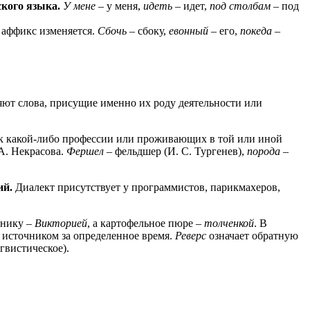
кого языка.
У мене
– у меня,
идеть
– идет,
под столбам
– под
а аффикс изменяется.
Сбочь
– сбоку,
евонный
– его,
покеда
–
ют слова, присущие именно их роду деятельности или
 к какой-либо профессии или проживающих в той или иной
А. Некрасова.
Фершел
– фельдшер (И. С. Тургенев),
порода
–
ий.
Диалект присутствует у программистов, парикмахеров,
бнику –
Викторией
, а картофельное пюре –
толченкой
. В
 источником за определенное время.
Реверс
означает обратную
гвистическое).