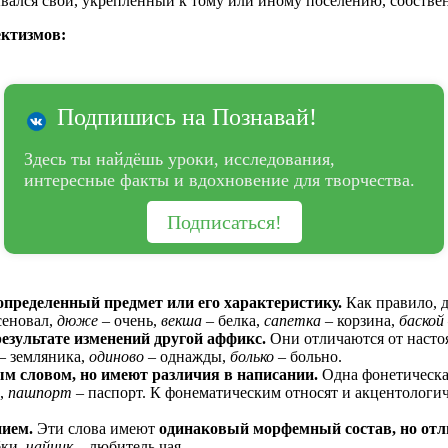
вался свой, укрепленный к тому или иному поселению, собстве
ектизмов:
Подпишись на Познавай!
Здесь ты найдёшь уроки, исследования,
интересные факты и вдохновение для творчества.
Подписаться!
определенный предмет или его характеристику.
Как правило, 
сеновал,
дюже
– очень,
векша
– белка,
сапетка
– корзина,
баской
результате изменений другой аффикс.
Они отличаются от насто
– земляника,
одиново
– однажды,
болько
– больно.
ым словом, но имеют различия в написании.
Одна фонетическая
,
пашпорт
– паспорт. К фонематическим относят и акцентологич
ием.
Эти слова имеют
одинаковый морфемный состав, но отл
бки,
чайник
– любитель чая.