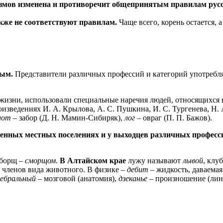
измов изменена и противоречит общепринятым правилам русс
кже не соответствуют правилам.
Чаще всего, корень остается, 
ным.
Представители различных профессий и категорий употребля
 жизни, использовали специальные наречия людей, относящихся
изведениях И. А. Крылова, А. С. Пушкина, И. С. Тургенева, Н. 
лот
– забор (Д. Н. Мамин-Сибиряк),
лог
– овраг (П. П. Бажов).
ленных местных поселениях и у выходцев различных професс
а борщ –
сморщом
.
В Алтайском крае
лужу называют
лывой
, клу
х членов вида животного. В физике –
дебит
– жидкость, даваемая
ребральный
– мозговой (анатомия),
дзеканье
– произношение (лин