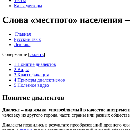
Тесты
Калькуляторы
Слова «местного» населения
Главная
Русский язык
Лексика
Содержание
[
скрыть
]
1
Понятие диалектов
2
Виды
3
Классификация
4
Примеры диалектизмов
5
Полезное видео
Понятие диалектов
Диалект – вид языка, употребляемый в качестве инструме
человеку из другого города, части страны или разных обществ
Диалекты появились в результате преобразований древнего яз