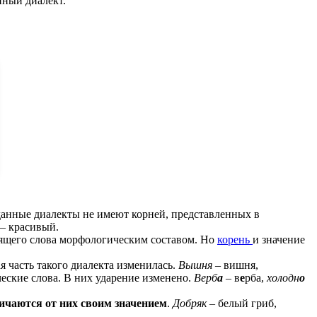
нный диалект.
данные диалекты не имеют корней, представленных в
– красивый.
ящего слова морфологическим составом. Но
корень
и значение
 часть такого диалекта изменилась.
Вышня
– вишня,
еские слова. В них ударение изменено.
Верб
а
– в
е
рба,
холодн
о
ичаются от них своим значением
.
Добряк
– белый гриб,