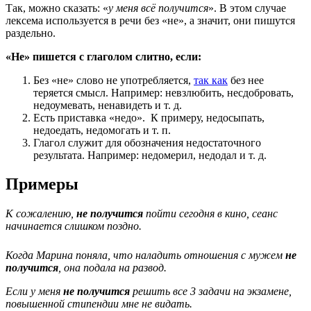
Так, можно сказать: «
у меня всё получится
». В этом случае
лексема используется в речи без «не», а значит, они пишутся
раздельно.
«Не» пишется с глаголом слитно, если:
Без «не» слово не употребляется,
так как
без нее
теряется смысл. Например: невзлюбить, несдобровать,
недоумевать, ненавидеть и т. д.
Есть приставка «недо». К примеру, недосыпать,
недоедать, недомогать и т. п.
Глагол служит для обозначения недостаточного
результата. Например: недомерил, недодал и т. д.
Примеры
К сожалению,
не получится
пойти сегодня в кино, сеанс
начинается слишком поздно.
Когда Марина поняла, что наладить отношения с мужем
не
получится
, она подала на развод.
Если у меня
не получится
решить все 3 задачи на экзамене,
повышенной стипендии мне не видать.