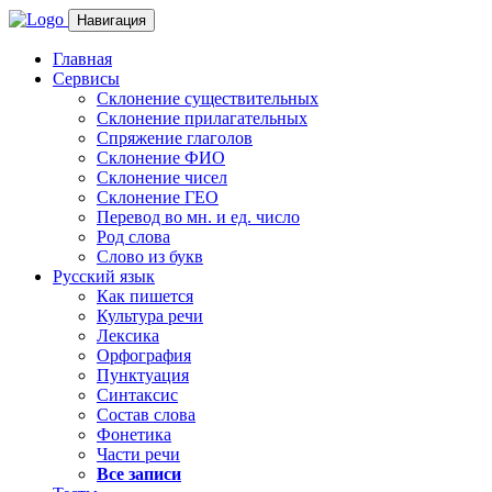
Навигация
Главная
Сервисы
Склонение существительных
Склонение прилагательных
Спряжение глаголов
Склонение ФИО
Склонение чисел
Склонение ГЕО
Перевод во мн. и ед. число
Род слова
Слово из букв
Русский язык
Как пишется
Культура речи
Лексика
Орфография
Пунктуация
Синтаксис
Состав слова
Фонетика
Части речи
Все записи