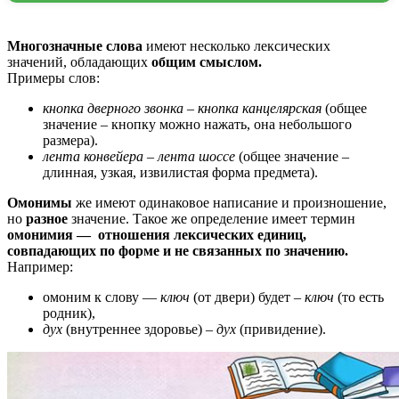
Многозначные слова
имеют несколько лексических
значений, обладающих
общим смыслом.
Примеры слов:
кнопка дверного звонка – кнопка канцелярская
(общее
значение – кнопку можно нажать, она небольшого
размера).
лента конвейера – лента шоссе
(общее значение –
длинная, узкая, извилистая форма предмета).
Омонимы
же имеют одинаковое написание и произношение,
но
разное
значение. Такое же определение имеет термин
омонимия — отношения лексических единиц,
совпадающих по форме и не связанных по значению.
Например:
омоним к слову —
ключ
(от двери) будет –
ключ
(то есть
родник),
дух
(внутреннее здоровье) –
дух
(привидение).