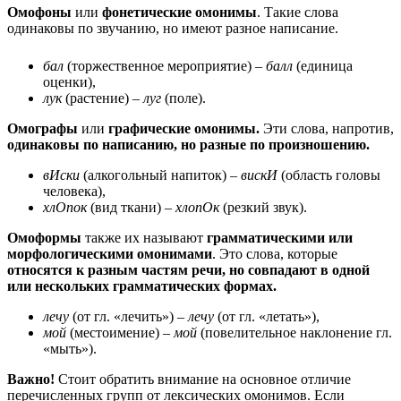
Омофоны
или
фонетические омонимы
. Такие слова
одинаковы по звучанию, но имеют разное написание.
бал
(торжественное мероприятие) –
балл
(единица
оценки),
лук
(растение) –
луг
(поле).
Омографы
или
графические омонимы.
Эти слова, напротив,
одинаковы по написанию, но разные по произношению.
вИски
(алкогольный напиток) –
вискИ
(область головы
человека),
хлОпок
(вид ткани) –
хлопОк
(резкий звук).
Омоформы
также их называют
грамматическими или
морфологическими омонимами
. Это слова, которые
относятся к разным частям речи, но совпадают в одной
или нескольких грамматических формах.
лечу
(от гл. «лечить») –
лечу
(от гл. «летать»),
мой
(местоимение) –
мой
(повелительное наклонение гл.
«мыть»).
Важно!
Стоит обратить внимание на основное отличие
перечисленных групп от лексических омонимов. Если