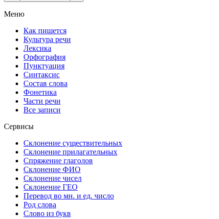
Меню
Как пишется
Культура речи
Лексика
Орфография
Пунктуация
Синтаксис
Состав слова
Фонетика
Части речи
Все записи
Сервисы
Склонение существительных
Склонение прилагательных
Спряжение глаголов
Склонение ФИО
Склонение чисел
Склонение ГЕО
Перевод во мн. и ед. число
Род слова
Слово из букв