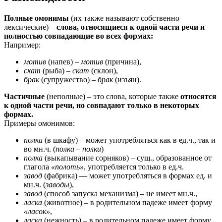
Полные омонимы
(их также называют собственно
лексические) –
слова, относящиеся к одной части речи и
полностью совпадающие во всех формах:
Например:
мотив
(напев) –
мотив
(причина),
скат
(рыба) –
скат
(склон),
брак
(супружество) –
брак
(изъян).
Частичные
(неполные) – это слова, которые также
относятся
к одной части речи, но совпадают только в некоторых
формах.
Примеры омонимов:
полка
(в шкафу) – может употребляться как в ед.ч., так и
во мн.ч. (
полка – полки
)
полка
(выкапывание сорняков) – сущ., образованное от
глагола
«полоть»
, употребляется только в ед.ч.
завод
(фабрика) — может употребляться в формах ед. и
мн.ч. (
заводы
),
завод
(способ запуска механизма) – не имеет мн.ч.,
ласка
(животное) – в родительном падеже имеет форму
«ласок»
,
ласка
(нежность) – в родительном падеже имеет форму