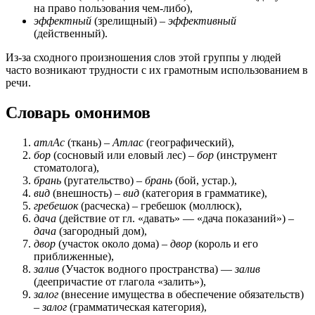
на право пользования чем-либо),
эффектный
(зрелищный) –
эффективный
(действенный).
Из-за сходного произношения слов этой группы у людей
часто возникают трудности с их грамотным использованием в
речи.
Словарь омонимов
атлАс
(ткань) –
Атлас
(географический),
бор
(сосновый или еловый лес) –
бор
(инструмент
стоматолога),
брань
(ругательство) –
брань
(бой, устар.),
вид
(внешность) –
вид
(категория в грамматике),
гребешок
(расческа) – гребешок (моллюск),
дача
(действие от гл. «давать» — «дача показаний») –
дача
(загородный дом),
двор
(участок около дома) –
двор
(король и его
приближенные),
залив
(Участок водного пространства) —
залив
(деепричастие от глагола «залить»),
залог
(внесение имущества в обеспечение обязательств)
–
залог
(грамматическая категория),