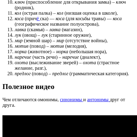
ключ
(приспособление для открывания замка) –
ключ
(родник),
кол
(острая палка) –
кол
(низшая оценка в школе),
коса
(прич
ё
ска) —
коса
(для косьбы травы) —
коса
(географическое название полуострова),
лавка
(скамья) –
лавка
(магазин),
лук
(овощ) –
лук
(старинное оружие),
мир
(земной шар) –
мир
(отсутствие войны),
мотив
(повод) –
мотив
(мелодия),
норка
(животное) –
норка
(небольшая нора),
наречие
(часть речи) –
наречие
(диалект),
охота
(выслеживание зверей) –
охота
(страстное
желание, разг.),
предлог
(повод) –
предлог
(грамматическая категория).
Полезное видео
Чем отличаются омонимы,
синонимы
и
антонимы
друг от
друга.