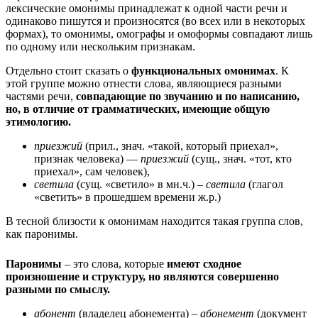
лексические омонимы принадлежат к одной части речи и
одинаково пишутся и произносятся (во всех или в некоторых
формах), то омонимы, омографы и омоформы совпадают лишь
по одному или нескольким признакам.
Отдельно стоит сказать о
функциональных омонимах
. К
этой группе можно отнести слова, являющиеся разными
частями речи,
совпадающие по звучанию и по написанию,
но, в отличие от грамматических, имеющие общую
этимологию.
приезжий
(прил., знач. «такой, который приехал»,
признак человека) —
приезжий
(сущ., знач. «тот, кто
приехал», сам человек),
светила
(сущ. «светило» в мн.ч.) –
светила
(глагол
«светить» в прошедшем времени ж.р.)
В тесной близости к омонимам находится такая группа слов,
как паронимы.
Паронимы
– это слова, которые
имеют сходное
произношение и структуру, но являются совершенно
разными по смыслу.
абонент
(владелец абонемента) –
абонемент
(документ