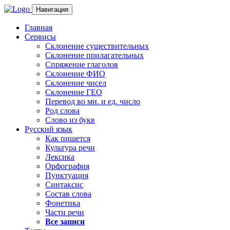
Навигация
Главная
Сервисы
Склонение существительных
Склонение прилагательных
Спряжение глаголов
Склонение ФИО
Склонение чисел
Склонение ГЕО
Перевод во мн. и ед. число
Род слова
Слово из букв
Русский язык
Как пишется
Культура речи
Лексика
Орфография
Пунктуация
Синтаксис
Состав слова
Фонетика
Части речи
Все записи